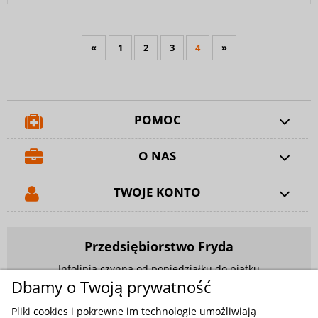
«
1
2
3
4
»
POMOC
O NAS
TWOJE KONTO
Przedsiębiorstwo Fryda
Infolinia czynna od poniedziałku do piątku
w godzinach 9.00 - 17.00
Dbamy o Twoją prywatność
881 703 704
Pliki cookies i pokrewne im technologie umożliwiają