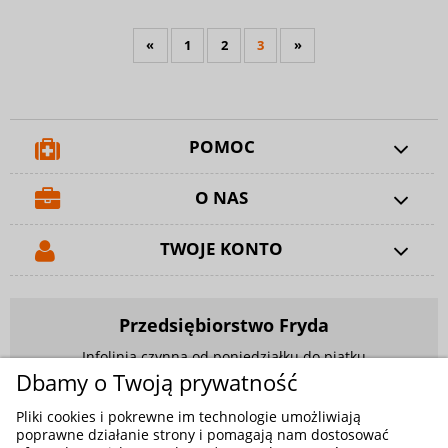
«
1
2
3
»
POMOC
O NAS
TWOJE KONTO
Przedsiębiorstwo Fryda
Infolinia czynna od poniedziałku do piątku
w godzinach 9.00 - 17.00
Dbamy o Twoją prywatność
881 703 704
Pliki cookies i pokrewne im technologie umożliwiają
poprawne działanie strony i pomagają nam dostosować