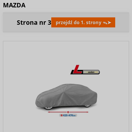
MAZDA
Strona nr
3
przejdź do 1. strony ᯓ➤