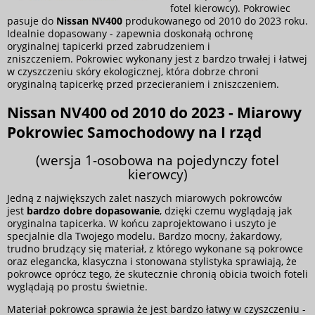
fotel kierowcy). Pokrowiec
pasuje do
Nissan NV400
produkowanego od 2010 do 2023 roku.
Idealnie dopasowany - zapewnia doskonałą ochronę
oryginalnej tapicerki przed zabrudzeniem i
zniszczeniem. Pokrowiec wykonany jest z bardzo trwałej i łatwej
w czyszczeniu skóry ekologicznej, która dobrze chroni
oryginalną tapicerkę przed przecieraniem i zniszczeniem.
Nissan NV400 od 2010 do 2023 - Miarowy
Pokrowiec Samochodowy na I rząd
(wersja 1-osobowa na pojedynczy fotel
kierowcy)
Jedną z największych zalet naszych miarowych pokrowców
jest
bardzo dobre
dopasowanie
, dzięki czemu wyglądają jak
oryginalna tapicerka. W końcu zaprojektowano i uszyto je
specjalnie dla Twojego modelu. Bardzo mocny, żakardowy,
trudno brudzący się materiał, z którego wykonane są pokrowce
oraz elegancka, klasyczna i stonowana stylistyka sprawiają, że
pokrowce oprócz tego, że skutecznie chronią obicia twoich foteli
wyglądają po prostu świetnie.
Materiał pokrowca sprawia że jest bardzo łatwy w czyszczeniu -