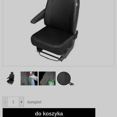
komplet
-
+
do koszyka