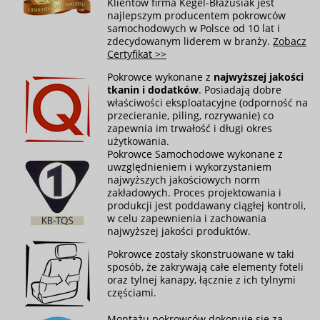
Klientów firma Kegel-Błażusiak jest
najlepszym producentem pokrowców
samochodowych w Polsce od 10 lat i
zdecydowanym liderem w branży.
Zobacz
Certyfikat >>
Pokrowce wykonane z
najwyższej jakości
tkanin i dodatków
. Posiadają dobre
właściwości eksploatacyjne (odporność na
przecieranie, piling, rozrywanie) co
zapewnia im trwałość i długi okres
użytkowania.
Pokrowce Samochodowe wykonane z
uwzględnieniem i wykorzystaniem
najwyższych jakościowych norm
zakładowych. Proces projektowania i
produkcji jest poddawany ciągłej kontroli,
w celu zapewnienia i zachowania
najwyższej jakości produktów.
Pokrowce zostały skonstruowane w taki
sposób, że zakrywają całe elementy foteli
oraz tylnej kanapy, łącznie z ich tylnymi
częściami.
Montażu pokrowców dokonuje się za