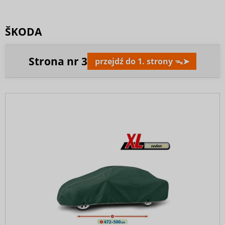
ŠKODA
Strona nr
3
przejdź do 1. strony ᯓ➤