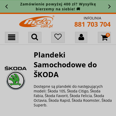
Zamówienie powyżej 400 zł? Wysyłkę
bierzemy na siebie! 🚚
INFOLINIA
881 703 704
Plandeki
Samochodowe do
ŠKODA
Dostępne są plandeki do następujących
modeli: Škoda 105, Škoda Citigo, Škoda
Fabia, Škoda Favorit, Škoda Felicia, Škoda
Octavia, Škoda Rapid, Škoda Roomster, Škoda
Superb.