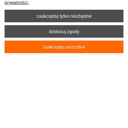
prywatności.
zaakceptuj tylko niezbędne
dostosuj zgody
zaakceptuj wszystkie
Kod produktu:
5-4532-246-3020-1
Mata Osłona przeciwsłoneczna na szyby
samochodu UV Optimio L-XL hatchback-kombi
89,90 zł