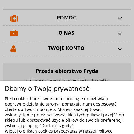
POMOC
O NAS
TWOJE KONTO
Przedsiębiorstwo Fryda
Infolinia czynna od poniedziałku do piątku
w godzinach 9.00 - 17.00
Dbamy o Twoją prywatność
881 703 704
Pliki cookies i pokrewne im technologie umożliwiają
poprawne działanie strony i pomagają nam dostosować
E-mail:
sklep@fryda.com.pl
ofertę do Twoich potrzeb. Możesz zaakceptować
wykorzystanie przez nas wszystkich tych plików i przejść do
Sklepy stacjonarne:
sklepu lub dostosować użycie plików do swoich preferencji,
ul. Składowa 26, 34-400 Nowy Targ
wybierając opcję "Dostosuj zgody".
Więcej o plikach cookies przeczytasz w naszej Polityce
ul. Żywiecka 91, 43-300 Bielsko-Biała