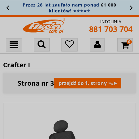
Przez 28 lat zaufało nam ponad
61 000
klientów! ⭐⭐⭐⭐⭐
INFOLINIA
881 703 704
Crafter I
Strona nr
3
przejdź do 1. strony ᯓ➤