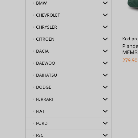
BMW
CHEVROLET
CHRYSLER
Kod pr
CITROËN
Pland
DACIA
MEMBR
279,90 
DAEWOO
DAIHATSU
DODGE
FERRARI
FIAT
FORD
FSC