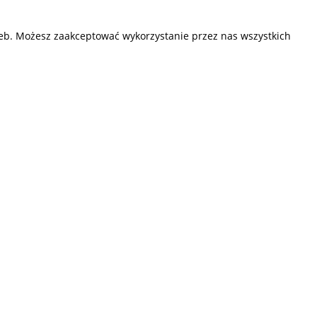
zeb. Możesz zaakceptować wykorzystanie przez nas wszystkich
Przedsiębiorstwo Fryda
Infolinia czynna od poniedziałku do piątku
w godzinach 9.00 - 17.00
881 703 704
E-mail:
sklep@fryda.com.pl
Sklepy stacjonarne:
ul. Składowa 26, 34-400 Nowy Targ
ul. Żywiecka 91, 43-300 Bielsko-Biała