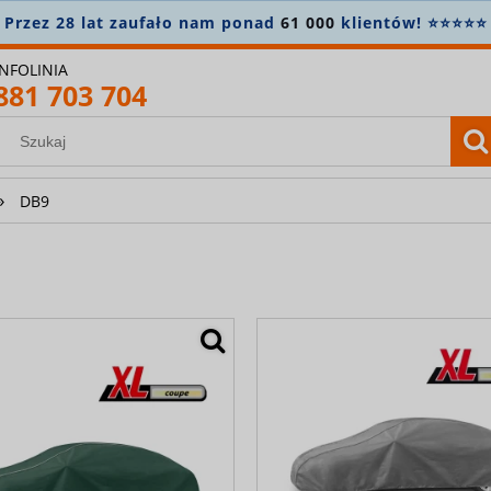
8 lat zaufało nam ponad
61 000
klientów! ⭐⭐⭐⭐⭐
INFOLINIA
881 703 704
»
DB9