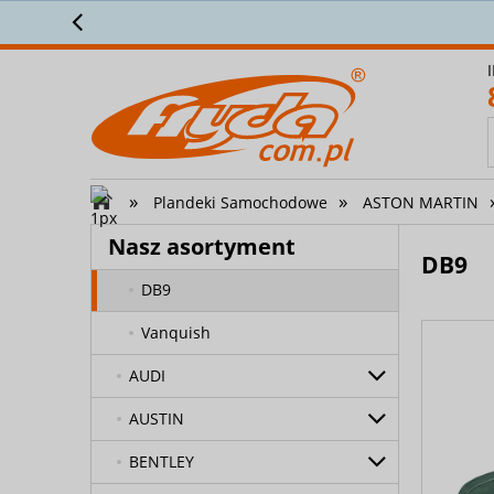
Dostawcze
Przez 2
Koszulki na siedzenia
samochodowe
Plandeki Samochodowe
AIXAM
»
»
Plandeki Samochodowe
ASTON MARTIN
ALFA ROMEO
Nasz asortyment
ASTON MARTIN
DB9
DB9
Vanquish
AUDI
AUSTIN
BENTLEY