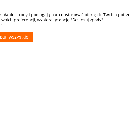
działanie strony i pomagają nam dostosować ofertę do Twoich potr
swoich preferencji, wybierając opcję "Dostosuj zgody".
ci.
ptuj wszystkie
S
TWOJE KONTO
Twoje zamówienia
Ustawienia konta
Przechowalnia
ocza - Sklep
ryda_com_pl
usiak producent
w Samochodowych
81 703 704