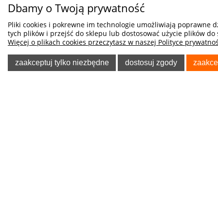
Dbamy o Twoją prywatność
LANCIA
LAND ROVER
Pliki cookies i pokrewne im technologie umożliwiają poprawne 
tych plików i przejść do sklepu lub dostosować użycie plików do 
Więcej o plikach cookies przeczytasz w naszej Polityce prywatnoś
LEXUS
LIGIER
zaakceptuj tylko niezbędne
dostosuj zgody
zaakce
LINCOLN
LOTUS
POMOC
O NA
MAN
Regulaminy
Kontakt
Polityka prywatności
Blog
MASERATI
Koszty dostawy
O firmie
MAZDA
Tablica informacyjna
Odzież Rob
Poradnik Klienta
Allegro - f
MERCEDES
Wymiana Towaru
Kegel-Błaż
MG
Pokrowcó
Zwroty i reklamacje
Telefon: 8
Odstąpienie od Umowy
MICROCAR