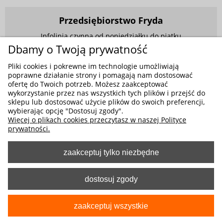
Przedsiębiorstwo Fryda
Infolinia czynna od poniedziałku do piątku
w godzinach 9.00 - 17.00
Dbamy o Twoją prywatność
881 703 704
Pliki cookies i pokrewne im technologie umożliwiają
poprawne działanie strony i pomagają nam dostosować
E-mail:
sklep@fryda.com.pl
ofertę do Twoich potrzeb. Możesz zaakceptować
wykorzystanie przez nas wszystkich tych plików i przejść do
Sklepy stacjonarne:
sklepu lub dostosować użycie plików do swoich preferencji,
ul. Składowa 26, 34-400 Nowy Targ
wybierając opcję "Dostosuj zgody".
Więcej o plikach cookies przeczytasz w naszej Polityce
ul. Żywiecka 91, 43-300 Bielsko-Biała
prywatności.
zaakceptuj tylko niezbędne
MOŻLIWE FORMY PŁATNOŚCI
dostosuj zgody
zaakceptuj wszystkie
pokaż pełną wersję strony