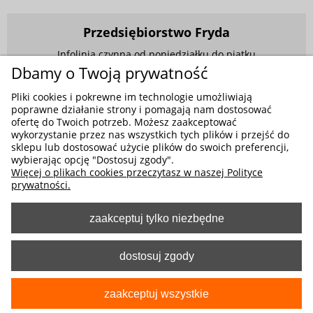
Przedsiębiorstwo Fryda
Infolinia czynna od poniedziałku do piątku
w godzinach 9.00 - 17.00
Dbamy o Twoją prywatność
881 703 704
Pliki cookies i pokrewne im technologie umożliwiają
poprawne działanie strony i pomagają nam dostosować
E-mail:
sklep@fryda.com.pl
ofertę do Twoich potrzeb. Możesz zaakceptować
wykorzystanie przez nas wszystkich tych plików i przejść do
Sklepy stacjonarne:
sklepu lub dostosować użycie plików do swoich preferencji,
ul. Składowa 26, 34-400 Nowy Targ
wybierając opcję "Dostosuj zgody".
Więcej o plikach cookies przeczytasz w naszej Polityce
ul. Żywiecka 91, 43-300 Bielsko-Biała
prywatności.
zaakceptuj tylko niezbędne
MOŻLIWE FORMY PŁATNOŚCI
dostosuj zgody
zaakceptuj wszystkie
pokaż pełną wersję strony