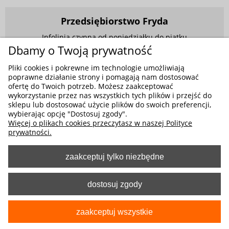
Przedsiębiorstwo Fryda
Infolinia czynna od poniedziałku do piątku
w godzinach 9.00 - 17.00
Dbamy o Twoją prywatność
881 703 704
Pliki cookies i pokrewne im technologie umożliwiają
poprawne działanie strony i pomagają nam dostosować
E-mail:
sklep@fryda.com.pl
ofertę do Twoich potrzeb. Możesz zaakceptować
wykorzystanie przez nas wszystkich tych plików i przejść do
Sklepy stacjonarne:
sklepu lub dostosować użycie plików do swoich preferencji,
wybierając opcję "Dostosuj zgody".
ul. Składowa 26, 34-400 Nowy Targ
Więcej o plikach cookies przeczytasz w naszej Polityce
ul. Żywiecka 91, 43-300 Bielsko-Biała
prywatności.
zaakceptuj tylko niezbędne
MOŻLIWE FORMY PŁATNOŚCI
dostosuj zgody
zaakceptuj wszystkie
pokaż pełną wersję strony