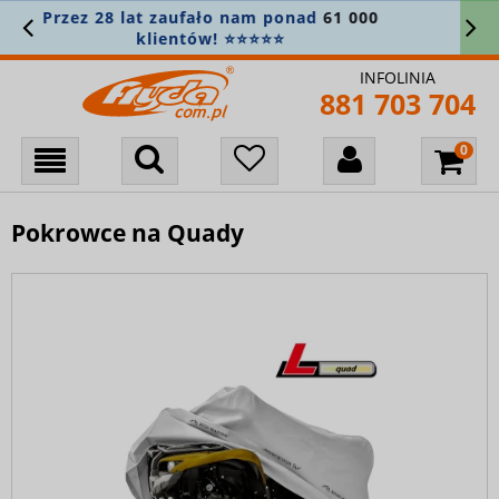
ufało nam ponad
61 000
Zamówienie pow
tów! ⭐⭐⭐⭐⭐
bierzemy
INFOLINIA
881 703 704
Pokrowce na Quady