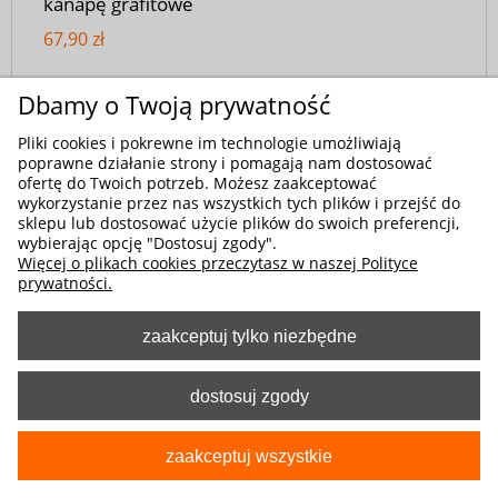
kanapę grafitowe
67,90 zł
Dbamy o Twoją prywatność
Pliki cookies i pokrewne im technologie umożliwiają
poprawne działanie strony i pomagają nam dostosować
ofertę do Twoich potrzeb. Możesz zaakceptować
wykorzystanie przez nas wszystkich tych plików i przejść do
sklepu lub dostosować użycie plików do swoich preferencji,
wybierając opcję "Dostosuj zgody".
Więcej o plikach cookies przeczytasz w naszej Polityce
prywatności.
zaakceptuj tylko niezbędne
dostosuj zgody
zaakceptuj wszystkie
Kod produktu:
5-1097-253-4030