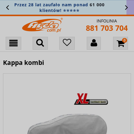
Załóż konto i zapisz się do newslettera, aby
nie przegapić nowości! 🎁
INFOLINIA
881 703 704
Kappa kombi