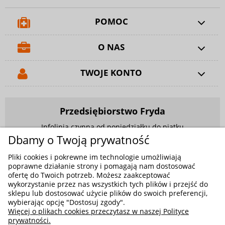
POMOC
O NAS
TWOJE KONTO
Przedsiębiorstwo Fryda
Infolinia czynna od poniedziałku do piątku
w godzinach 9.00 - 17.00
Dbamy o Twoją prywatność
881 703 704
Pliki cookies i pokrewne im technologie umożliwiają
poprawne działanie strony i pomagają nam dostosować
E-mail:
sklep@fryda.com.pl
ofertę do Twoich potrzeb. Możesz zaakceptować
wykorzystanie przez nas wszystkich tych plików i przejść do
Sklepy stacjonarne:
sklepu lub dostosować użycie plików do swoich preferencji,
ul. Składowa 26, 34-400 Nowy Targ
wybierając opcję "Dostosuj zgody".
Więcej o plikach cookies przeczytasz w naszej Polityce
ul. Żywiecka 91, 43-300 Bielsko-Biała
prywatności.