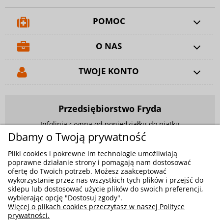
POMOC
O NAS
TWOJE KONTO
Przedsiębiorstwo Fryda
Infolinia czynna od poniedziałku do piątku
w godzinach 9.00 - 17.00
Dbamy o Twoją prywatność
881 703 704
Pliki cookies i pokrewne im technologie umożliwiają
poprawne działanie strony i pomagają nam dostosować
E-mail:
sklep@fryda.com.pl
ofertę do Twoich potrzeb. Możesz zaakceptować
wykorzystanie przez nas wszystkich tych plików i przejść do
Sklepy stacjonarne:
sklepu lub dostosować użycie plików do swoich preferencji,
ul. Składowa 26, 34-400 Nowy Targ
wybierając opcję "Dostosuj zgody".
Więcej o plikach cookies przeczytasz w naszej Polityce
ul. Żywiecka 91, 43-300 Bielsko-Biała
prywatności.