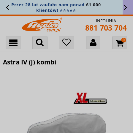
Załóż konto i zapisz się do newslettera, aby
nie przegapić nowości! 🎁
INFOLINIA
881 703 704
Astra IV (J) kombi