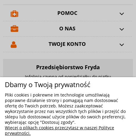
POMOC
O NAS
TWOJE KONTO
Przedsiębiorstwo Fryda
Infolinia czynna od poniedziałku do piątku
w godzinach 9.00 - 17.00
Dbamy o Twoją prywatność
881 703 704
Pliki cookies i pokrewne im technologie umożliwiają
poprawne działanie strony i pomagają nam dostosować
E-mail:
sklep@fryda.com.pl
ofertę do Twoich potrzeb. Możesz zaakceptować
wykorzystanie przez nas wszystkich tych plików i przejść do
Sklepy stacjonarne:
sklepu lub dostosować użycie plików do swoich preferencji,
ul. Składowa 26, 34-400 Nowy Targ
wybierając opcję "Dostosuj zgody".
Więcej o plikach cookies przeczytasz w naszej Polityce
ul. Żywiecka 91, 43-300 Bielsko-Biała
prywatności.