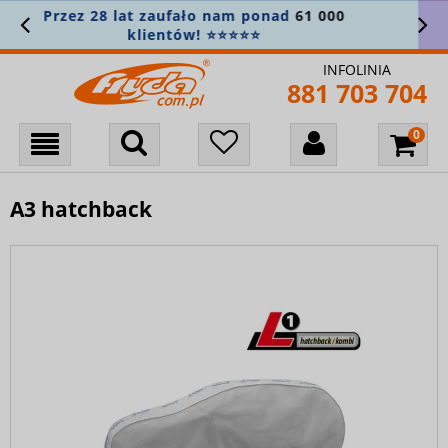
Załóż konto i zapisz się do newslettera, aby
nie przegapić nowości! 🎁
INFOLINIA
881 703 704
A3 hatchback