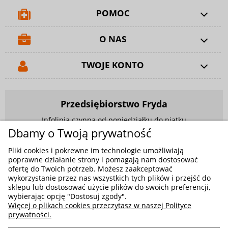
POMOC
O NAS
TWOJE KONTO
Przedsiębiorstwo Fryda
Infolinia czynna od poniedziałku do piątku
w godzinach 9.00 - 17.00
Dbamy o Twoją prywatność
881 703 704
Pliki cookies i pokrewne im technologie umożliwiają
poprawne działanie strony i pomagają nam dostosować
E-mail:
sklep@fryda.com.pl
ofertę do Twoich potrzeb. Możesz zaakceptować
wykorzystanie przez nas wszystkich tych plików i przejść do
Sklepy stacjonarne:
sklepu lub dostosować użycie plików do swoich preferencji,
wybierając opcję "Dostosuj zgody".
ul. Składowa 26, 34-400 Nowy Targ
Więcej o plikach cookies przeczytasz w naszej Polityce
ul. Żywiecka 91, 43-300 Bielsko-Biała
prywatności.