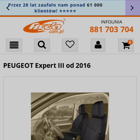
Załóż konto i zapisz się do newslettera, aby
nie przegapić nowości! 🎁
INFOLINIA
881 703 704
PEUGEOT Expert III od 2016