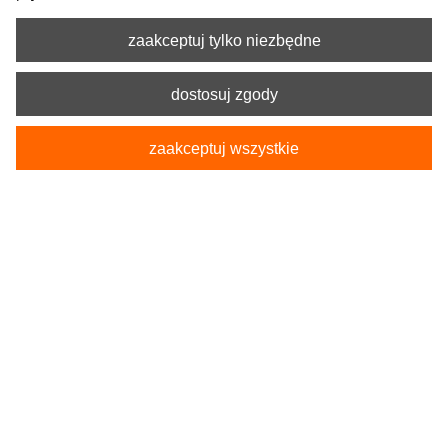
zaakceptuj tylko niezbędne
dostosuj zgody
zaakceptuj wszystkie
Kod produktu:
5-9050-253-4090
Pokrowiec Koszulka Samochodowa SINGLET
żółta
33,90 zł