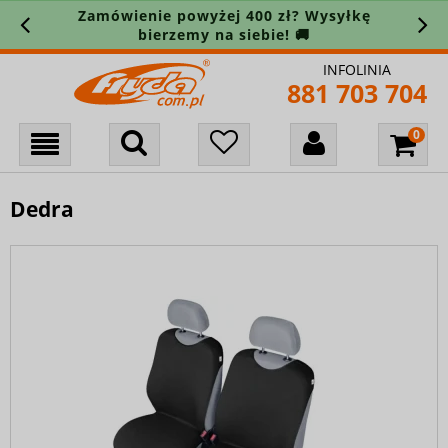
Zamówienie powyżej 400 zł? Wysyłkę
bierzemy na siebie! 🚚
INFOLINIA
881 703 704
Dedra