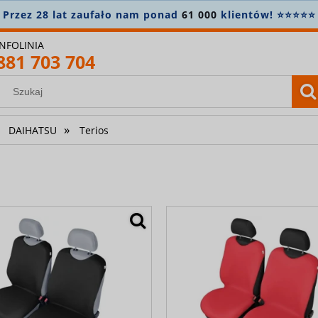
konto i zapisz się do newslettera, aby nie przegapić nowo
INFOLINIA
881 703 704
»
DAIHATSU
Terios