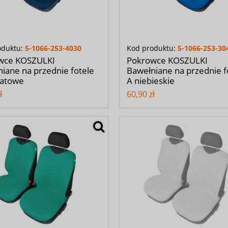
oduktu:
5-1066-253-4030
Kod produktu:
5-1066-253-30
wce KOSZULKI
Pokrowce KOSZULKI
iane na przednie fotele
Bawełniane na przednie f
natowe
A niebieskie
ł
60,90 zł