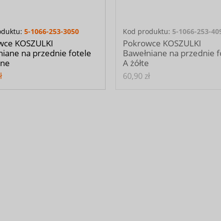
oduktu:
5-1066-253-3050
Kod produktu:
5-1066-253-40
wce KOSZULKI
Pokrowce KOSZULKI
iane na przednie fotele
Bawełniane na przednie f
one
A żółte
ł
60,90 zł