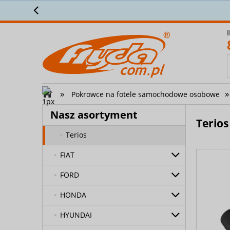
Załóż 
Charade
Cuore
Feroza
Move
»
»
Pokrowce na fotele samochodowe osobowe
Rocky
Nasz asortyment
Stanza
Terios
Terios
FIAT
FORD
HONDA
HYUNDAI