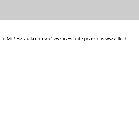
zeb. Możesz zaakceptować wykorzystanie przez nas wszystkich
Przedsiębiorstwo Fryda
Infolinia czynna od poniedziałku do piątku
w godzinach 9.00 - 17.00
881 703 704
E-mail:
sklep@fryda.com.pl