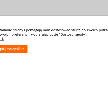
działanie strony i pomagają nam dostosować ofertę do Twoich potr
swoich preferencji, wybierając opcję "Dostosuj zgody".
ci.
ptuj wszystkie
S
TWOJE KONTO
Twoje zamówienia
Ustawienia konta
Przechowalnia
ocza - Sklep
ryda_com_pl