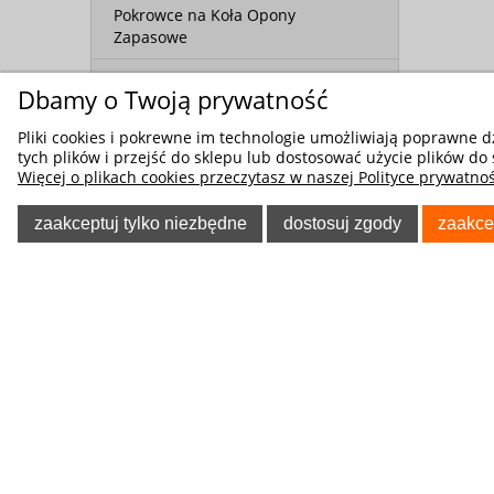
Pokrowce na Koła Opony
Zapasowe
Maty dla psa do samochodu
Dbamy o Twoją prywatność
Torby transportowe dla psa lub
Pliki cookies i pokrewne im technologie umożliwiają poprawne 
kota
tych plików i przejść do sklepu lub dostosować użycie plików do 
Więcej o plikach cookies przeczytasz w naszej Polityce prywatnoś
Akcesoria Samochodowe
zaakceptuj tylko niezbędne
dostosuj zgody
zaakce
Pokrowce Ochronne i Serwisowe
Pokrowce na Motocykl Skuter
Quad
POMOC
O NA
Pokrowce na Rowery
Regulaminy
Kontakt
Pokrowce na Przyczepy
Polityka prywatności
Blog
Kempingowe
Koszty dostawy
O firmie
Tablica informacyjna
Odzież Rob
Pokrowce na skutery śnieżne
Poradnik Klienta
Allegro - f
Pokrowce na Karawan