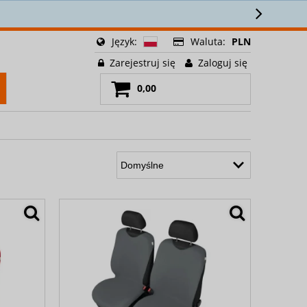
ści! 🎁
Język:
Waluta:
PLN
Zarejestruj się
Zaloguj się
0,00