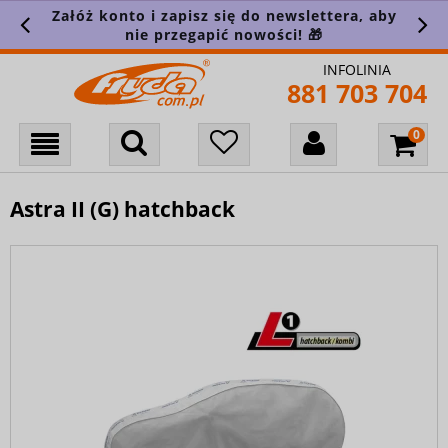
Załóż konto i zapisz się do newslettera, aby
nie przegapić nowości! 🎁
INFOLINIA
881 703 704
Astra II (G) hatchback