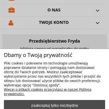
O NAS
TWOJE KONTO
Przedsiębiorstwo Fryda
Infolinia czynna od poniedziałku do piątku
w godzinach 9.00 - 17.00
Dbamy o Twoją prywatność
881 703 704
Pliki cookies i pokrewne im technologie umożliwiają
poprawne działanie strony i pomagają nam dostosować
E-mail:
sklep@fryda.com.pl
ofertę do Twoich potrzeb. Możesz zaakceptować
wykorzystanie przez nas wszystkich tych plików i przejść do
Sklepy stacjonarne:
sklepu lub dostosować użycie plików do swoich preferencji,
ul. Składowa 26, 34-400 Nowy Targ
wybierając opcję "Dostosuj zgody".
Więcej o plikach cookies przeczytasz w naszej Polityce
ul. Żywiecka 91, 43-300 Bielsko-Biała
prywatności.
zaakceptuj tylko niezbędne