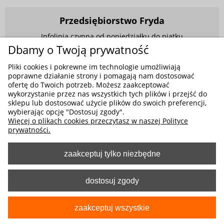
Przedsiębiorstwo Fryda
Infolinia czynna od poniedziałku do piątku
w godzinach 9.00 - 17.00
Dbamy o Twoją prywatność
881 703 704
Pliki cookies i pokrewne im technologie umożliwiają
poprawne działanie strony i pomagają nam dostosować
E-mail:
sklep@fryda.com.pl
ofertę do Twoich potrzeb. Możesz zaakceptować
wykorzystanie przez nas wszystkich tych plików i przejść do
Sklepy stacjonarne:
sklepu lub dostosować użycie plików do swoich preferencji,
ul. Składowa 26, 34-400 Nowy Targ
wybierając opcję "Dostosuj zgody".
Więcej o plikach cookies przeczytasz w naszej Polityce
ul. Żywiecka 91, 43-300 Bielsko-Biała
prywatności.
zaakceptuj tylko niezbędne
MOŻLIWE FORMY PŁATNOŚCI
dostosuj zgody
zaakceptuj wszystkie
pokaż pełną wersję strony