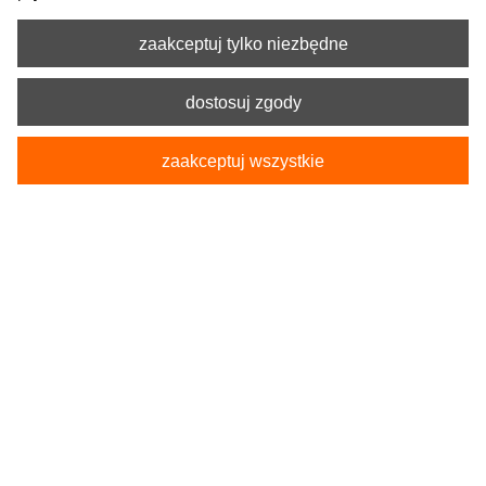
zaakceptuj tylko niezbędne
dostosuj zgody
zaakceptuj wszystkie
Kod produktu:
5-1254-217-4015-3
Pokrowce Samochodowe na tylną kanapę ARES
L-XL
229,90 zł