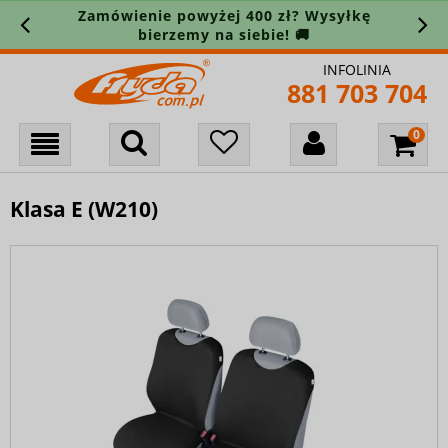
Zamówienie powyżej 400 zł? Wysyłkę
bierzemy na siebie! 🚚
INFOLINIA
881 703 704
Klasa E (W210)