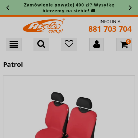
Zamówienie powyżej 400 zł? Wysyłkę
bierzemy na siebie! 🚚
INFOLINIA
881 703 704
Patrol