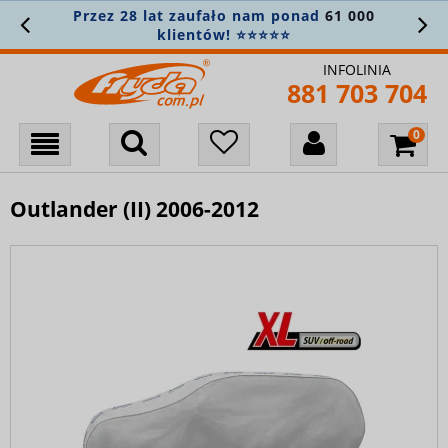
Przez 28 lat zaufało nam ponad
61 000
Z
klientów! ⭐⭐⭐⭐⭐
INFOLINIA
881 703 704
Outlander (II) 2006-2012