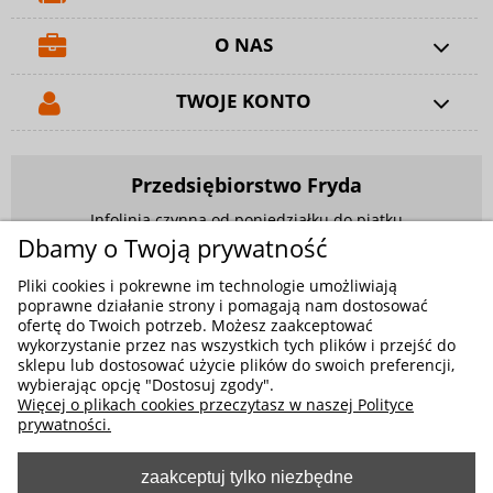
O NAS
TWOJE KONTO
Przedsiębiorstwo Fryda
Infolinia czynna od poniedziałku do piątku
w godzinach 9.00 - 17.00
Dbamy o Twoją prywatność
881 703 704
Pliki cookies i pokrewne im technologie umożliwiają
poprawne działanie strony i pomagają nam dostosować
E-mail:
sklep@fryda.com.pl
ofertę do Twoich potrzeb. Możesz zaakceptować
wykorzystanie przez nas wszystkich tych plików i przejść do
Sklepy stacjonarne:
sklepu lub dostosować użycie plików do swoich preferencji,
ul. Składowa 26, 34-400 Nowy Targ
wybierając opcję "Dostosuj zgody".
Więcej o plikach cookies przeczytasz w naszej Polityce
ul. Żywiecka 91, 43-300 Bielsko-Biała
prywatności.
zaakceptuj tylko niezbędne