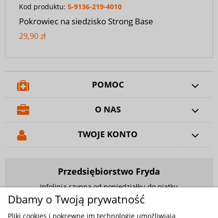
Kod produktu:
5-9136-219-4010
Pokrowiec na siedzisko Strong Base
29,90 zł
POMOC
O NAS
TWOJE KONTO
Przedsiębiorstwo Fryda
Infolinia czynna od poniedziałku do piątku
w godzinach 9.00 - 17.00
Dbamy o Twoją prywatność
881 703 704
Pliki cookies i pokrewne im technologie umożliwiają