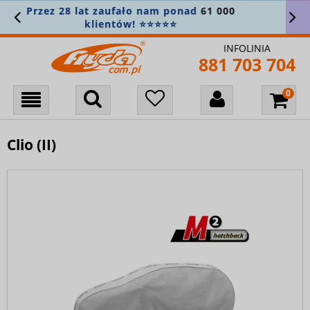
Załóż konto i zapisz się do newslettera, aby
nie przegapić nowości! 🎁
INFOLINIA
881 703 704
Clio (II)