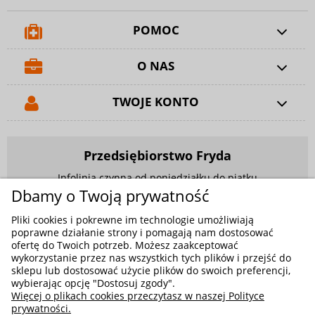
POMOC
O NAS
TWOJE KONTO
Przedsiębiorstwo Fryda
Infolinia czynna od poniedziałku do piątku
w godzinach 9.00 - 17.00
Dbamy o Twoją prywatność
881 703 704
Pliki cookies i pokrewne im technologie umożliwiają
poprawne działanie strony i pomagają nam dostosować
E-mail:
sklep@fryda.com.pl
ofertę do Twoich potrzeb. Możesz zaakceptować
wykorzystanie przez nas wszystkich tych plików i przejść do
Sklepy stacjonarne:
sklepu lub dostosować użycie plików do swoich preferencji,
ul. Składowa 26, 34-400 Nowy Targ
wybierając opcję "Dostosuj zgody".
Więcej o plikach cookies przeczytasz w naszej Polityce
ul. Żywiecka 91, 43-300 Bielsko-Biała
prywatności.