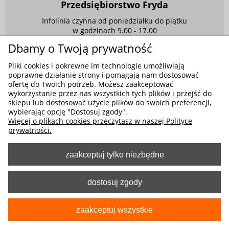
Przedsiębiorstwo Fryda
Infolinia czynna od poniedziałku do piątku
w godzinach 9.00 - 17.00
Dbamy o Twoją prywatność
881 703 704
Pliki cookies i pokrewne im technologie umożliwiają
E-mail:
sklep@fryda.com.pl
poprawne działanie strony i pomagają nam dostosować
ofertę do Twoich potrzeb. Możesz zaakceptować
Sklepy stacjonarne:
wykorzystanie przez nas wszystkich tych plików i przejść do
ul. Składowa 26, 34-400 Nowy Targ
sklepu lub dostosować użycie plików do swoich preferencji,
ul. Żywiecka 91, 43-300 Bielsko-Biała
wybierając opcję "Dostosuj zgody".
Więcej o plikach cookies przeczytasz w naszej Polityce
prywatności.
zaakceptuj tylko niezbędne
MOŻLIWE FORMY PŁATNOŚCI
dostosuj zgody
pokaż pełną wersję strony
zaakceptuj wszystkie