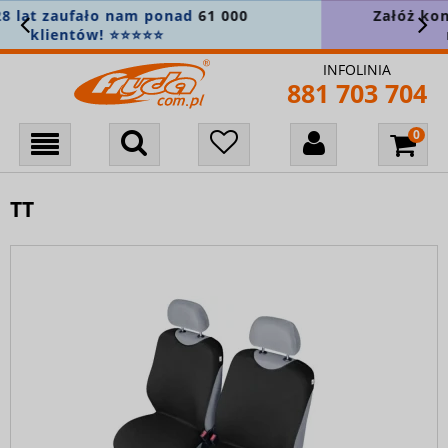
Załóż konto i zapisz się do newslettera, aby
nie przegapić nowości! 🎁
INFOLINIA
881 703 704
TT