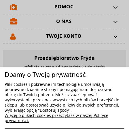
POMOC
O NAS
TWOJE KONTO
Przedsiębiorstwo Fryda
Infolinia czynna od poniedziałku do piątku
w godzinach 9.00 - 17.00
Dbamy o Twoją prywatność
881 703 704
Pliki cookies i pokrewne im technologie umożliwiają
poprawne działanie strony i pomagają nam dostosować
E-mail:
sklep@fryda.com.pl
ofertę do Twoich potrzeb. Możesz zaakceptować
wykorzystanie przez nas wszystkich tych plików i przejść do
Sklepy stacjonarne:
sklepu lub dostosować użycie plików do swoich preferencji,
ul. Składowa 26, 34-400 Nowy Targ
wybierając opcję "Dostosuj zgody".
Więcej o plikach cookies przeczytasz w naszej Polityce
ul. Żywiecka 91, 43-300 Bielsko-Biała
prywatności.