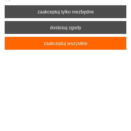
zaakceptuj tylko niezbędne
dostosuj zgody
zaakceptuj wszystkie
Kod produktu:
5-9050-253-4090
Pokrowiec Koszulka Samochodowa SINGLET
żółta
33,90 zł