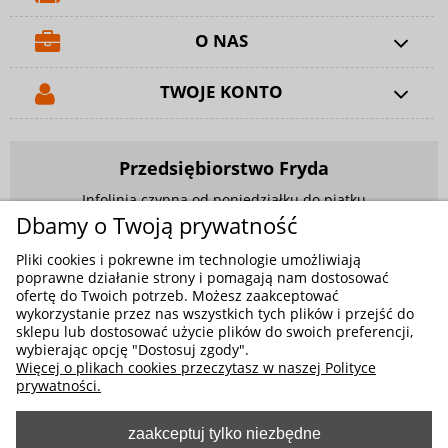
O NAS
TWOJE KONTO
Przedsiębiorstwo Fryda
Infolinia czynna od poniedziałku do piątku
w godzinach 9.00 - 17.00
Dbamy o Twoją prywatność
881 703 704
Pliki cookies i pokrewne im technologie umożliwiają
poprawne działanie strony i pomagają nam dostosować
E-mail:
sklep@fryda.com.pl
ofertę do Twoich potrzeb. Możesz zaakceptować
wykorzystanie przez nas wszystkich tych plików i przejść do
Sklepy stacjonarne:
sklepu lub dostosować użycie plików do swoich preferencji,
ul. Składowa 26, 34-400 Nowy Targ
wybierając opcję "Dostosuj zgody".
Więcej o plikach cookies przeczytasz w naszej Polityce
ul. Żywiecka 91, 43-300 Bielsko-Biała
prywatności.
zaakceptuj tylko niezbędne