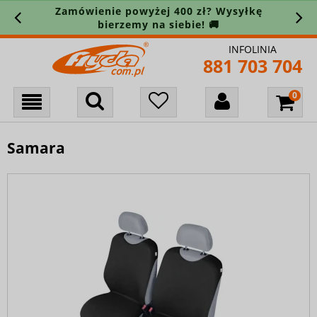
Zamówienie powyżej 400 zł? Wysyłkę
bierzemy na siebie! 🚚
INFOLINIA
881 703 704
Samara