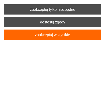
zaakceptuj tylko niezbędne
dostosuj zgody
zaakceptuj wszystkie
Kod produktu:
5-1269-233-4010-2
Pokrowce Samochodowe na tylną kanapę
POSEIDON L-XL czarne
229,90 zł