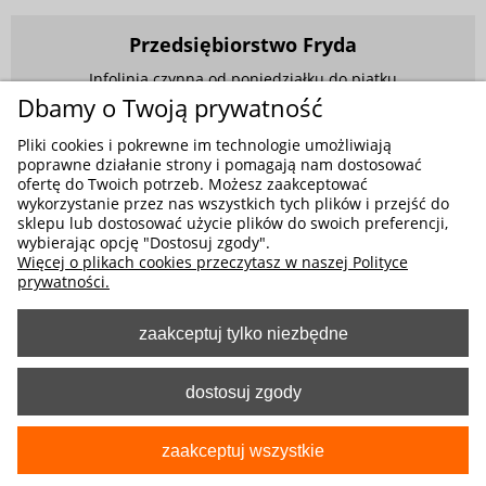
Przedsiębiorstwo Fryda
Infolinia czynna od poniedziałku do piątku
w godzinach 9.00 - 17.00
Dbamy o Twoją prywatność
881 703 704
Pliki cookies i pokrewne im technologie umożliwiają
poprawne działanie strony i pomagają nam dostosować
E-mail:
sklep@fryda.com.pl
ofertę do Twoich potrzeb. Możesz zaakceptować
wykorzystanie przez nas wszystkich tych plików i przejść do
Sklepy stacjonarne:
sklepu lub dostosować użycie plików do swoich preferencji,
ul. Składowa 26, 34-400 Nowy Targ
wybierając opcję "Dostosuj zgody".
Więcej o plikach cookies przeczytasz w naszej Polityce
ul. Żywiecka 91, 43-300 Bielsko-Biała
prywatności.
zaakceptuj tylko niezbędne
MOŻLIWE FORMY PŁATNOŚCI
dostosuj zgody
zaakceptuj wszystkie
pokaż pełną wersję strony