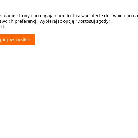
działanie strony i pomagają nam dostosować ofertę do Twoich potr
swoich preferencji, wybierając opcję "Dostosuj zgody".
ci.
ptuj wszystkie
S
TWOJE KONTO
Twoje zamówienia
Ustawienia konta
Przechowalnia
ocza - Sklep
ryda_com_pl
usiak producent
w Samochodowych
81 703 704