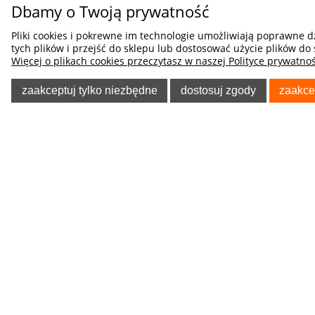
Dbamy o Twoją prywatność
ISUZU
JAGUAR
Pliki cookies i pokrewne im technologie umożliwiają poprawne 
tych plików i przejść do sklepu lub dostosować użycie plików do 
Więcej o plikach cookies przeczytasz w naszej Polityce prywatnoś
JEEP
KIA
zaakceptuj tylko niezbędne
dostosuj zgody
zaakce
LADA
LAMBORGHINI
POMOC
O NA
LANCIA
Regulaminy
Kontakt
Polityka prywatności
Blog
LAND ROVER
Koszty dostawy
O firmie
LEXUS
Tablica informacyjna
Odzież Rob
Poradnik Klienta
Allegro - f
LIGIER
Wymiana Towaru
Kegel-Błaż
LINCOLN
Pokrowcó
Zwroty i reklamacje
Telefon: 8
Odstąpienie od Umowy
LOTUS