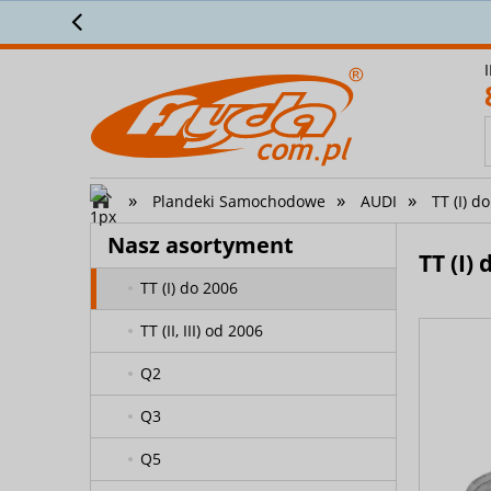
Prz
A6 sedan
A6 (C4) Avant 1994-1997
A6 (C5, C6, C7) Avant od 1997
A6 Allroad Quattro
»
»
»
Plandeki Samochodowe
AUDI
TT (I) d
A8
Nasz asortyment
R8
TT (I)
TT (I) do 2006
TT (II, III) od 2006
Q2
Q3
Q5