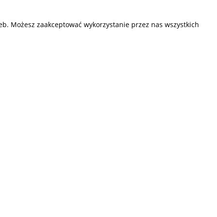
zeb. Możesz zaakceptować wykorzystanie przez nas wszystkich
Przedsiębiorstwo Fryda
Infolinia czynna od poniedziałku do piątku
w godzinach 9.00 - 17.00
881 703 704
E-mail:
sklep@fryda.com.pl
Sklepy stacjonarne:
ul. Składowa 26, 34-400 Nowy Targ
ul. Żywiecka 91, 43-300 Bielsko-Biała