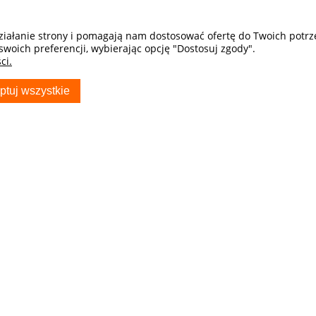
działanie strony i pomagają nam dostosować ofertę do Twoich potr
swoich preferencji, wybierając opcję "Dostosuj zgody".
ci.
ptuj wszystkie
S
TWOJE KONTO
Twoje zamówienia
Ustawienia konta
Przechowalnia
ocza - Sklep
ryda_com_pl
usiak producent
w Samochodowych
81 703 704