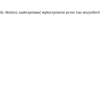
zeb. Możesz zaakceptować wykorzystanie przez nas wszystkich
Przedsiębiorstwo Fryda
Infolinia czynna od poniedziałku do piątku
w godzinach 9.00 - 17.00
881 703 704
E-mail:
sklep@fryda.com.pl
Sklepy stacjonarne:
ul. Składowa 26, 34-400 Nowy Targ
ul. Żywiecka 91, 43-300 Bielsko-Biała