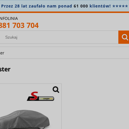
 lat zaufało nam ponad
61 000
klientów! ⭐⭐⭐⭐⭐
INFOLINIA
881 703 704
ter
ster