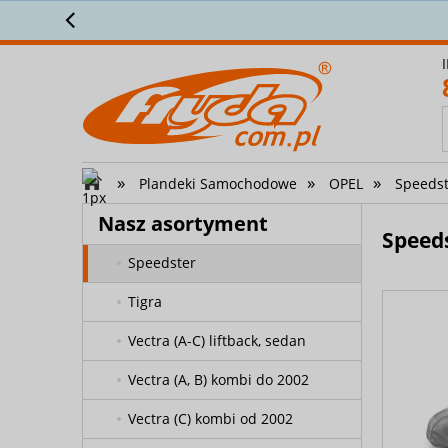
Przez 28
Movano L2H2 (II) (2010-2021)
Movano L2H2 (III) (2022-)
Movano L3H2 (I) (1998-2009)
Movano L3H2 (II) (2010-2021)
»
»
»
Plandeki Samochodowe
OPEL
Speeds
Movano L3H2 (III) (2022-)
Nasz asortyment
Signum
Speed
Speedster
Tigra
Vectra (A-C) liftback, sedan
Vectra (A, B) kombi do 2002
Vectra (C) kombi od 2002