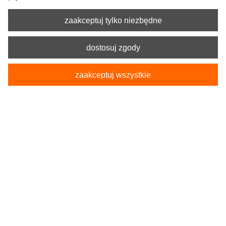
zaakceptuj tylko niezbędne
dostosuj zgody
zaakceptuj wszystkie
Kod produktu:
5-9117-211-4010-1
Pokrowce Samochodowe na przednie fotele
SOLID L
115,90 zł