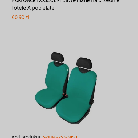
fotele A popielate
60,90 zł
Kod produktu:
5-1066-253-3050