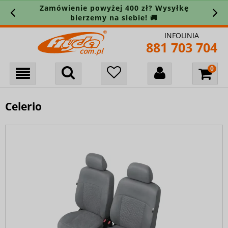
Zamówienie powyżej 400 zł? Wysyłkę
bierzemy na siebie! 🚚
INFOLINIA
881 703 704
Celerio