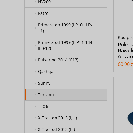
NV200
Patrol
Primera do 1999 (I P10, II P-
11)
Kod pr
Primera od 1999 (II P11-144,
Pokro
III P12)
Bawełn
A czar
Pulsar od 2014 (C13)
60,90 z
Qashqai
Sunny
Terrano
Tiida
X-Trail do 2013 (I, II)
X-Trail od 2013 (III)