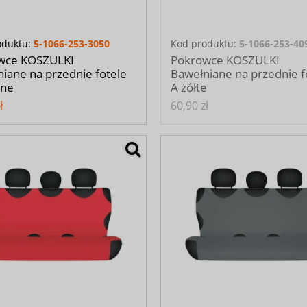
oduktu:
5-1066-253-3050
Kod produktu:
5-1066-253-40
wce KOSZULKI
Pokrowce KOSZULKI
iane na przednie fotele
Bawełniane na przednie f
one
A żółte
ł
60,90 zł