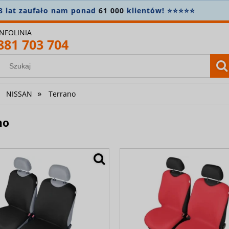
amówienie powyżej 400 zł? Wysyłkę bierzemy na siebie! 
INFOLINIA
881 703 704
»
NISSAN
Terrano
no