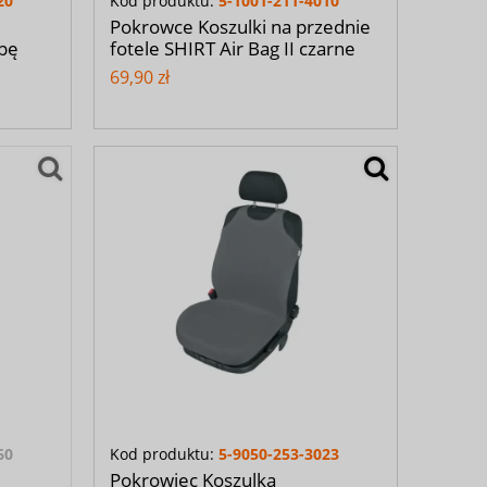
20
Kod produktu:
5-1001-211-4010
Pokrowce Koszulki na przednie
apę
fotele SHIRT Air Bag II czarne
69,90 zł
60
Kod produktu:
5-9050-253-3023
Pokrowiec Koszulka