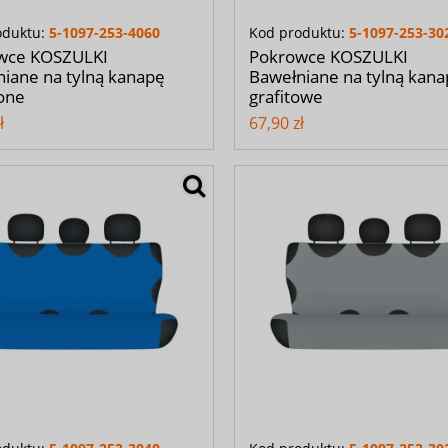
oduktu:
5-1097-253-4060
Kod produktu:
5-1097-253-30
wce KOSZULKI
Pokrowce KOSZULKI
iane na tylną kanapę
Bawełniane na tylną kan
one
grafitowe
ł
67,90 zł