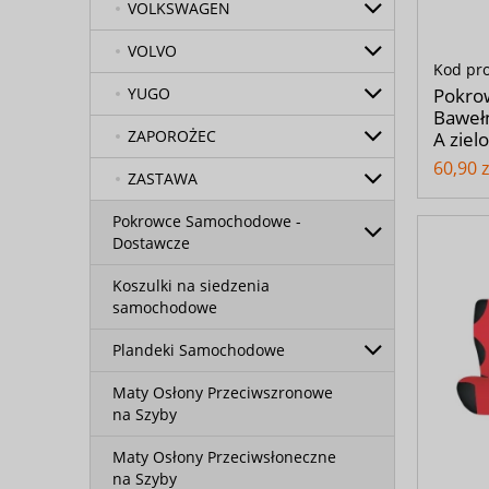
VOLKSWAGEN
VOLVO
Kod pr
Pokro
YUGO
Bawełn
ZAPOROŻEC
A ziel
60,90 z
ZASTAWA
Pokrowce Samochodowe -
Dostawcze
Koszulki na siedzenia
samochodowe
Plandeki Samochodowe
Maty Osłony Przeciwszronowe
na Szyby
Maty Osłony Przeciwsłoneczne
na Szyby