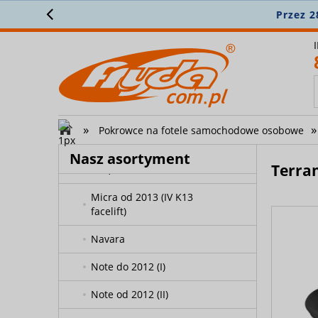
Z
Juke do 2014
Juke od 2014 (facelift)
Kubistar
Maxima
Micra do 2002 (II K11)
»
»
Pokrowce na fotele samochodowe osobowe
Micra 2002-2013 (III K12, IV
Nasz asortyment
Terra
K13)
Micra od 2013 (IV K13
facelift)
Navara
Note do 2012 (I)
Note od 2012 (II)