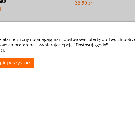
ata
33,90 zł
ł
działanie strony i pomagają nam dostosować ofertę do Twoich potr
swoich preferencji, wybierając opcję "Dostosuj zgody".
ci.
ptuj wszystkie
oduktu:
5-2510-203-3020
iec na Fotel
hodowy COMFORT -
popielaty
zł