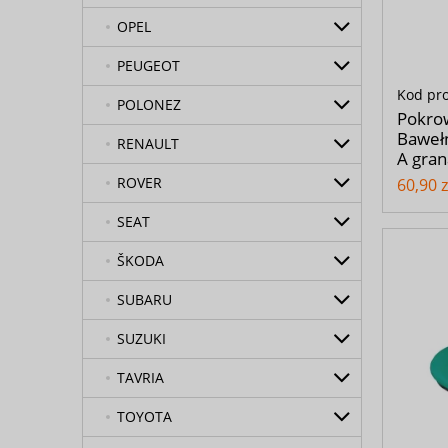
OPEL
PEUGEOT
Kod pr
POLONEZ
Pokro
Bawełn
RENAULT
A gra
ROVER
60,90 z
SEAT
ŠKODA
SUBARU
SUZUKI
TAVRIA
TOYOTA