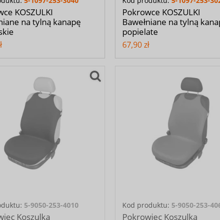
oduktu:
5-1097-253-3040
Kod produktu:
5-1097-253-30
wce KOSZULKI
Pokrowce KOSZULKI
iane na tylną kanapę
Bawełniane na tylną kan
skie
popielate
ł
67,90 zł
oduktu:
5-9050-253-4010
Kod produktu:
5-9050-253-40
iec Koszulka
Pokrowiec Koszulka