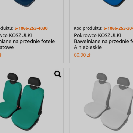
oduktu:
5-1066-253-4030
Kod produktu:
5-1066-253-30
wce KOSZULKI
Pokrowce KOSZULKI
iane na przednie fotele
Bawełniane na przednie f
natowe
A niebieskie
ł
60,90 zł