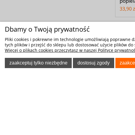
popiel
33,90 z
Dbamy o Twoją prywatność
Pliki cookies i pokrewne im technologie umożliwiają poprawne 
tych plików i przejść do sklepu lub dostosować użycie plików do 
Więcej o plikach cookies przeczytasz w naszej Polityce prywatnoś
zaakceptuj tylko niezbędne
dostosuj zgody
zaakce
Kod pr
Pokrow
Samoc
kolor 
139,90 