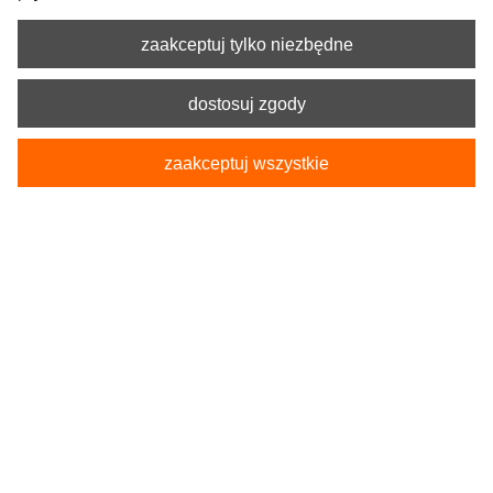
zaakceptuj tylko niezbędne
dostosuj zgody
zaakceptuj wszystkie
Kod produktu:
5-1254-217-4015-3
Pokrowce Samochodowe na tylną kanapę ARES
L-XL
229,90 zł