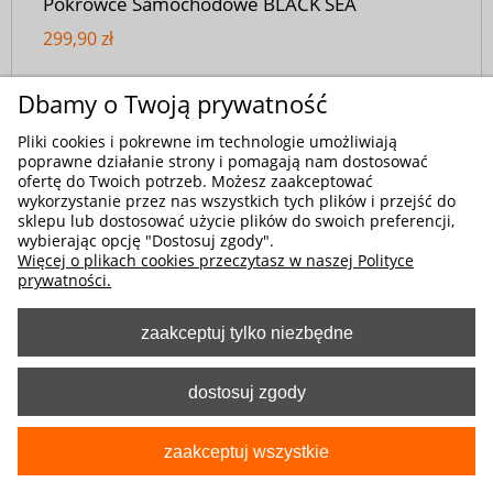
Pokrowce Samochodowe BLACK SEA
299,90 zł
Dbamy o Twoją prywatność
Pliki cookies i pokrewne im technologie umożliwiają
poprawne działanie strony i pomagają nam dostosować
ofertę do Twoich potrzeb. Możesz zaakceptować
wykorzystanie przez nas wszystkich tych plików i przejść do
sklepu lub dostosować użycie plików do swoich preferencji,
wybierając opcję "Dostosuj zgody".
Więcej o plikach cookies przeczytasz w naszej Polityce
prywatności.
zaakceptuj tylko niezbędne
dostosuj zgody
zaakceptuj wszystkie
Kod produktu:
5-9109-261-3025