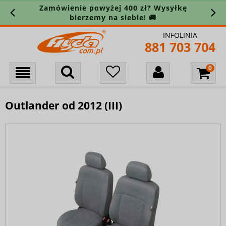
Zamówienie powyżej 400 zł? Wysyłkę
bierzemy na siebie! 🚚
INFOLINIA
881 703 704
Outlander od 2012 (III)