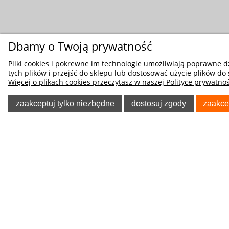
Dbamy o Twoją prywatność
Pliki cookies i pokrewne im technologie umożliwiają poprawne 
tych plików i przejść do sklepu lub dostosować użycie plików do 
Więcej o plikach cookies przeczytasz w naszej Polityce prywatnoś
zaakceptuj tylko niezbędne
dostosuj zgody
zaakce
POMOC
O NA
Regulaminy
Kontakt
Polityka prywatności
Blog
Koszty dostawy
O firmie
Tablica informacyjna
Odzież Rob
Poradnik Klienta
Allegro - f