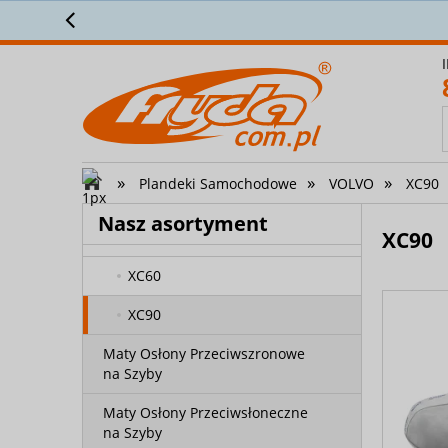
S90
ez 28 lat zaufało nam ponad
61 000
klientów! ⭐⭐⭐⭐⭐
V40
V50
V60
V70 (I, II) do 2007
»
»
»
Plandeki Samochodowe
VOLVO
XC90
V70 (III) od 2007
Nasz asortyment
XC90
V90
XC60
XC90
Maty Osłony Przeciwszronowe
na Szyby
Maty Osłony Przeciwsłoneczne
na Szyby