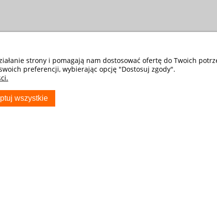
działanie strony i pomagają nam dostosować ofertę do Twoich potr
swoich preferencji, wybierając opcję "Dostosuj zgody".
ci.
ptuj wszystkie
S
TWOJE KONTO
Twoje zamówienia
Ustawienia konta
Przechowalnia
ocza - Sklep
ryda_com_pl