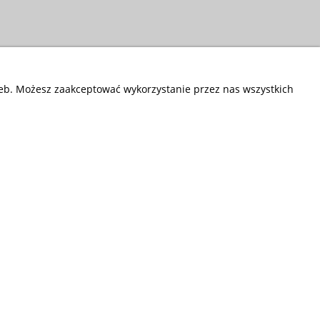
zeb. Możesz zaakceptować wykorzystanie przez nas wszystkich
Przedsiębiorstwo Fryda
Infolinia czynna od poniedziałku do piątku
w godzinach 9.00 - 17.00
881 703 704
E-mail:
sklep@fryda.com.pl