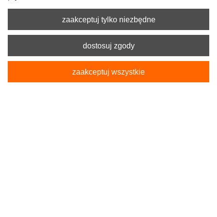
zaakceptuj tylko niezbędne
dostosuj zgody
zaakceptuj wszystkie
Kod produktu:
5-1244-238-4023
Pokrowce Samochodowe na przednie fotele
PERUN L
179,90 zł