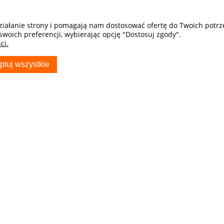
działanie strony i pomagają nam dostosować ofertę do Twoich potr
swoich preferencji, wybierając opcję "Dostosuj zgody".
ci.
ptuj wszystkie
S
TWOJE KONTO
Twoje zamówienia
Ustawienia konta
Przechowalnia
ocza - Sklep
ryda_com_pl
usiak producent
w Samochodowych
81 703 704