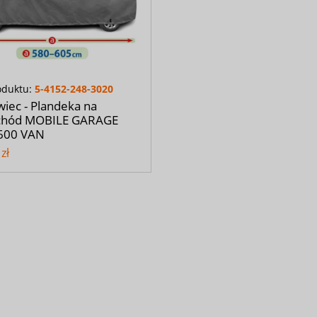
oduktu:
5-4152-248-3020
iec - Plandeka na
hód MOBILE GARAGE
600 VAN
zł