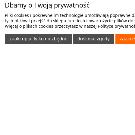
Dbamy o Twoją prywatność
SUZUKI
Pliki cookies i pokrewne im technologie umożliwiają poprawne 
TATA
tych plików i przejść do sklepu lub dostosować użycie plików do 
Więcej o plikach cookies przeczytasz w naszej Polityce prywatnoś
TESLA
zaakceptuj tylko niezbędne
dostosuj zgody
zaakce
TOYOTA
TRABANT
VAUXHALL
POMOC
O NA
VOLKSWAGEN
Regulaminy
Kontakt
Polityka prywatności
Blog
VOLVO
Koszty dostawy
O firmie
Maty Osłony Przeciwszronowe
Tablica informacyjna
Odzież Rob
na Szyby
Poradnik Klienta
Allegro - f
Wymiana Towaru
Kegel-Błaż
Maty Osłony Przeciwsłoneczne
Pokrowcó
na Szyby
Zwroty i reklamacje
Telefon: 8
Odstąpienie od Umowy
Maty ochronne pod fotelik