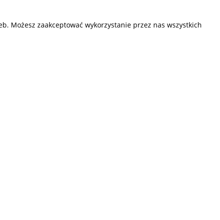
zeb. Możesz zaakceptować wykorzystanie przez nas wszystkich
Przedsiębiorstwo Fryda
Infolinia czynna od poniedziałku do piątku
w godzinach 9.00 - 17.00
881 703 704
E-mail:
sklep@fryda.com.pl
Sklepy stacjonarne:
ul. Składowa 26, 34-400 Nowy Targ
ul. Żywiecka 91, 43-300 Bielsko-Biała