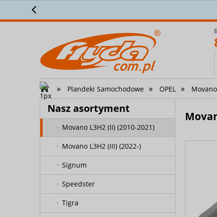
Pr
Meriva B od 2010
Mokka
Movano L2H2 (I) (1998-2009)
Movano L2H2 (II) (2010-2021)
»
»
»
Plandeki Samochodowe
OPEL
Movano 
Movano L2H2 (III) (2022-)
Movano L3H2 (I) (1998-2009)
Movano
Movano L3H2 (II) (2010-2021)
Movano L3H2 (III) (2022-)
Signum
Speedster
Tigra