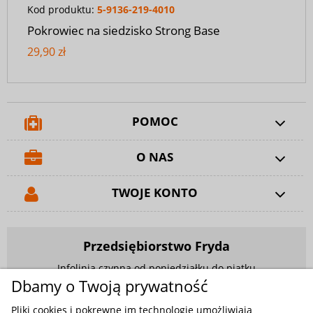
Kod produktu:
5-9136-219-4010
Pokrowiec na siedzisko Strong Base
29,90 zł
POMOC
O NAS
TWOJE KONTO
Przedsiębiorstwo Fryda
Infolinia czynna od poniedziałku do piątku
w godzinach 9.00 - 17.00
Dbamy o Twoją prywatność
881 703 704
Pliki cookies i pokrewne im technologie umożliwiają