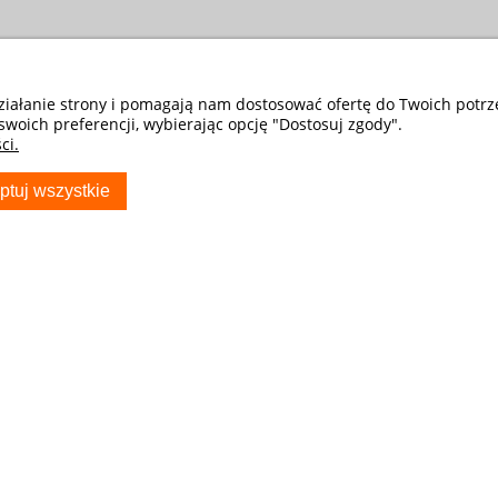
działanie strony i pomagają nam dostosować ofertę do Twoich potr
swoich preferencji, wybierając opcję "Dostosuj zgody".
ci.
ptuj wszystkie
S
TWOJE KONTO
Twoje zamówienia
Ustawienia konta
Przechowalnia
ocza - Sklep
ryda_com_pl
usiak producent
w Samochodowych