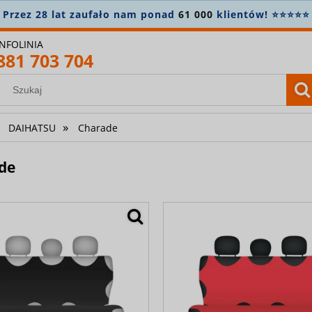
amówienie powyżej 400 zł? Wysyłkę bierzemy na siebie! 
INFOLINIA
881 703 704
»
DAIHATSU
Charade
de