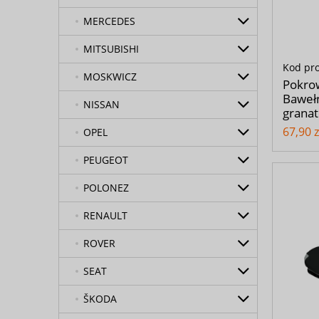
MERCEDES
MITSUBISHI
Kod pr
MOSKWICZ
Pokro
Bawełn
NISSAN
grana
67,90 z
OPEL
PEUGEOT
POLONEZ
RENAULT
ROVER
SEAT
ŠKODA