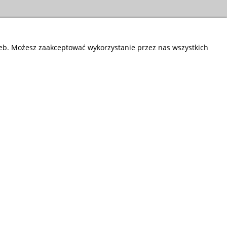
zeb. Możesz zaakceptować wykorzystanie przez nas wszystkich
Przedsiębiorstwo Fryda
Infolinia czynna od poniedziałku do piątku
w godzinach 9.00 - 17.00
881 703 704
E-mail:
sklep@fryda.com.pl
Sklepy stacjonarne: