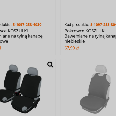
oduktu:
5-1097-253-4030
Kod produktu:
5-1097-253-30
wce KOSZULKI
Pokrowce KOSZULKI
iane na tylną kanapę
Bawełniane na tylną kan
towe
niebieskie
ł
67,90 zł