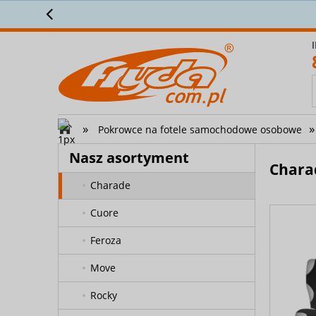
Z
CHRYSLER
CITROËN
DACIA
DAEWOO
»
»
Pokrowce na fotele samochodowe osobowe
DAIHATSU
Nasz asortyment
Applause
Chara
Charade
Cuore
Feroza
Move
Rocky