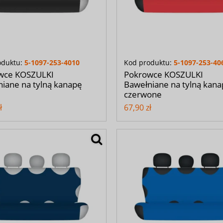
oduktu:
5-1097-253-4010
Kod produktu:
5-1097-253-40
wce KOSZULKI
Pokrowce KOSZULKI
iane na tylną kanapę
Bawełniane na tylną kan
e
czerwone
ł
67,90 zł