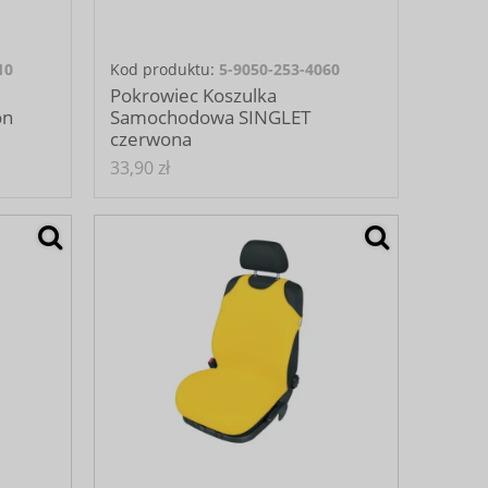
10
Kod produktu:
5-9050-253-4060
Pokrowiec Koszulka
on
Samochodowa SINGLET
czerwona
33,90 zł