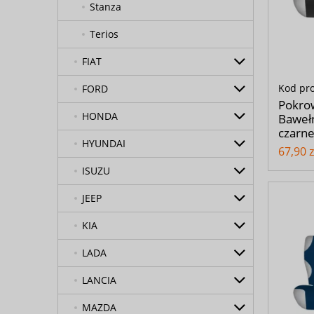
Stanza
Terios
FIAT
Kod pr
FORD
Pokro
HONDA
Bawełn
czarn
HYUNDAI
67,90 z
ISUZU
JEEP
KIA
LADA
LANCIA
MAZDA