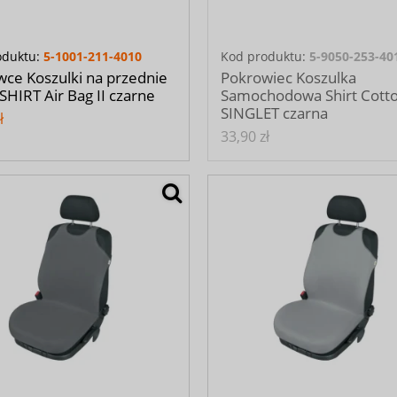
oduktu:
5-1001-211-4010
Kod produktu:
5-9050-253-40
ce Koszulki na przednie
Pokrowiec Koszulka
 SHIRT Air Bag II czarne
Samochodowa Shirt Cott
SINGLET czarna
ł
33,90 zł