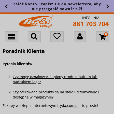
Załóż konto i zapisz się do newslettera, aby
nie przegapić nowości! 🎁
INFOLINIA
881 703 704
Poradnik Klienta
Pytania klientów
Czy mogę oznakować kupiony produkt haftem lub
nadrukiem logo?
Czy oferowane produkty są na stałe utrzymywane i
dostępne w magazynie?
Zakupy w sklepie internetowym
fryda.com.pl
- to proste!