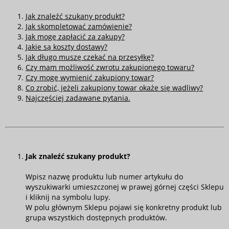
Jak znaleźć szukany produkt?
Jak skompletować zamówienie?
Jak mogę zapłacić za zakupy?
Jakie są koszty dostawy?
Jak długo muszę czekać na przesyłkę?
Czy mam możliwość zwrotu zakupionego towaru?
Czy mogę wymienić zakupiony towar?
Co zrobić, jeżeli zakupiony towar okaże się wadliwy?
Najczęściej zadawane pytania.
Jak znaleźć szukany produkt?
Wpisz nazwę produktu lub numer artykułu do
wyszukiwarki umieszczonej w prawej górnej części Sklepu
i kliknij na symbolu lupy.
W polu głównym Sklepu pojawi się konkretny produkt lub
grupa wszystkich dostępnych produktów.