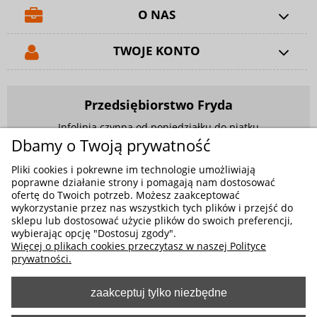
O NAS
TWOJE KONTO
Przedsiębiorstwo Fryda
Infolinia czynna od poniedziałku do piątku
w godzinach 9.00 - 17.00
Dbamy o Twoją prywatność
881 703 704
Pliki cookies i pokrewne im technologie umożliwiają
poprawne działanie strony i pomagają nam dostosować
E-mail:
sklep@fryda.com.pl
ofertę do Twoich potrzeb. Możesz zaakceptować
wykorzystanie przez nas wszystkich tych plików i przejść do
Sklepy stacjonarne:
sklepu lub dostosować użycie plików do swoich preferencji,
ul. Składowa 26, 34-400 Nowy Targ
wybierając opcję "Dostosuj zgody".
Więcej o plikach cookies przeczytasz w naszej Polityce
ul. Żywiecka 91, 43-300 Bielsko-Biała
prywatności.
zaakceptuj tylko niezbędne