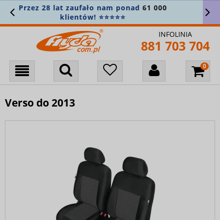
o nam ponad
61 000
Załóż konto i zapisz si
! ⭐⭐⭐⭐⭐
nie przegapić
INFOLINIA
881 703 704
Verso do 2013