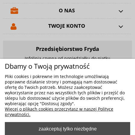
O NAS
TWOJE KONTO
Przedsiębiorstwo Fryda
Infolinia czynna od poniedziałku do piątku
w godzinach 9.00 - 17.00
Dbamy o Twoją prywatność
881 703 704
Pliki cookies i pokrewne im technologie umożliwiają
poprawne działanie strony i pomagają nam dostosować
E-mail:
sklep@fryda.com.pl
ofertę do Twoich potrzeb. Możesz zaakceptować
wykorzystanie przez nas wszystkich tych plików i przejść do
Sklepy stacjonarne:
sklepu lub dostosować użycie plików do swoich preferencji,
wybierając opcję "Dostosuj zgody".
ul. Składowa 26, 34-400 Nowy Targ
Więcej o plikach cookies przeczytasz w naszej Polityce
ul. Żywiecka 91, 43-300 Bielsko-Biała
prywatności.
zaakceptuj tylko niezbędne