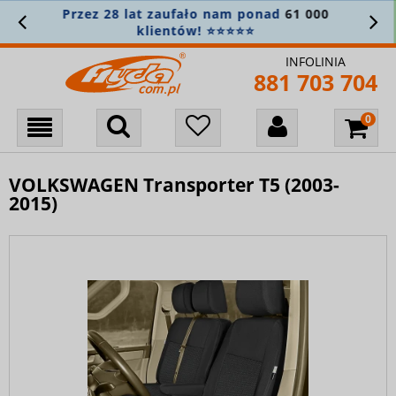
ez 28 lat zaufało nam ponad
61 000
Za
klientów! ⭐⭐⭐⭐⭐
INFOLINIA
881 703 704
VOLKSWAGEN Transporter T5 (2003-
2015)