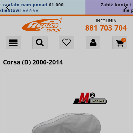
Załóż konto i zapisz się do newslettera, aby
nie przegapić nowości! 🎁
INFOLINIA
881 703 704
Corsa (D) 2006-2014