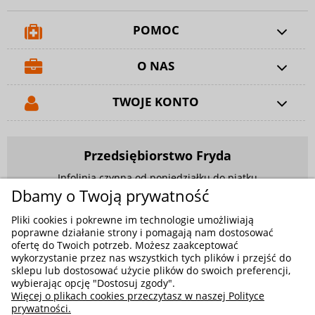
POMOC
O NAS
TWOJE KONTO
Przedsiębiorstwo Fryda
Infolinia czynna od poniedziałku do piątku
w godzinach 9.00 - 17.00
Dbamy o Twoją prywatność
881 703 704
Pliki cookies i pokrewne im technologie umożliwiają
poprawne działanie strony i pomagają nam dostosować
E-mail:
sklep@fryda.com.pl
ofertę do Twoich potrzeb. Możesz zaakceptować
wykorzystanie przez nas wszystkich tych plików i przejść do
Sklepy stacjonarne:
sklepu lub dostosować użycie plików do swoich preferencji,
ul. Składowa 26, 34-400 Nowy Targ
wybierając opcję "Dostosuj zgody".
Więcej o plikach cookies przeczytasz w naszej Polityce
ul. Żywiecka 91, 43-300 Bielsko-Biała
prywatności.