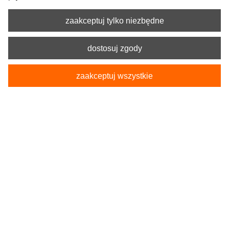
zaakceptuj tylko niezbędne
dostosuj zgody
zaakceptuj wszystkie
Kod produktu:
5-1267-233-4010
Pokrowce Samochodowe na przednie fotele
POSEIDON XL czarne
179,90 zł