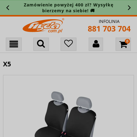
Zamówienie powyżej 400 zł? Wysyłkę
bierzemy na siebie! 🚚
INFOLINIA
881 703 704
X5