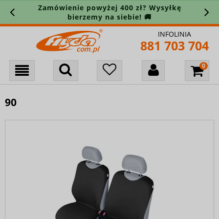
Zamówienie powyżej 400 zł? Wysyłkę
bierzemy na siebie! 🚚
INFOLINIA
881 703 704
90