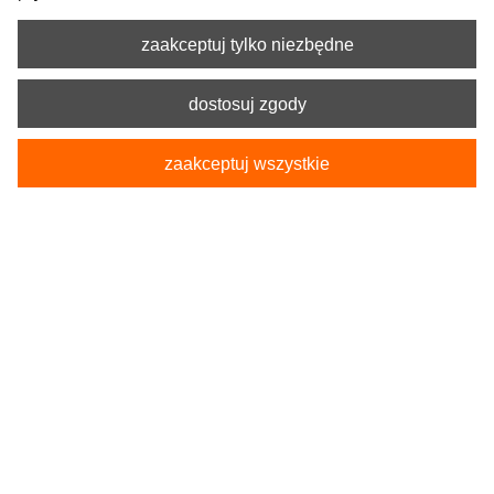
zaakceptuj tylko niezbędne
dostosuj zgody
zaakceptuj wszystkie
Kod produktu:
5-9050-253-4090
Pokrowiec Koszulka Samochodowa SINGLET
żółta
33,90 zł
«
1
2
»