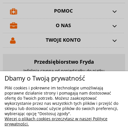
POMOC
O NAS
TWOJE KONTO
Przedsiębiorstwo Fryda
Infolinia czynna od poniedziałku do piątku
w godzinach 9.00 - 17.00
Dbamy o Twoją prywatność
881 703 704
Pliki cookies i pokrewne im technologie umożliwiają
poprawne działanie strony i pomagają nam dostosować
E-mail:
sklep@fryda.com.pl
ofertę do Twoich potrzeb. Możesz zaakceptować
wykorzystanie przez nas wszystkich tych plików i przejść do
Sklepy stacjonarne:
sklepu lub dostosować użycie plików do swoich preferencji,
ul. Składowa 26, 34-400 Nowy Targ
wybierając opcję "Dostosuj zgody".
Więcej o plikach cookies przeczytasz w naszej Polityce
ul. Żywiecka 91, 43-300 Bielsko-Biała
prywatności.