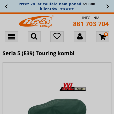
Przez 28 lat zaufało nam ponad
61 000
Z
klientów! ⭐⭐⭐⭐⭐
INFOLINIA
881 703 704
Seria 5 (E39) Touring kombi