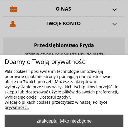
O NAS
TWOJE KONTO
Przedsiębiorstwo Fryda
Infolinia czynna od poniedziałku do piątku
w godzinach 9.00 - 17.00
Dbamy o Twoją prywatność
881 703 704
Pliki cookies i pokrewne im technologie umożliwiają
poprawne działanie strony i pomagają nam dostosować
E-mail:
sklep@fryda.com.pl
ofertę do Twoich potrzeb. Możesz zaakceptować
wykorzystanie przez nas wszystkich tych plików i przejść do
Sklepy stacjonarne:
sklepu lub dostosować użycie plików do swoich preferencji,
ul. Składowa 26, 34-400 Nowy Targ
wybierając opcję "Dostosuj zgody".
Więcej o plikach cookies przeczytasz w naszej Polityce
ul. Żywiecka 91, 43-300 Bielsko-Biała
prywatności.
zaakceptuj tylko niezbędne