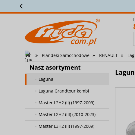
Kangoo II Z.E. Express 2011-
Załóż 
2013
Kangoo II Z.E. Express Maxi
2011-2013
Kangoo II Z.E. Maxi od 2014
Kangoo II Z.E. Maxi Combi od
»
»
»
Plandeki Samochodowe
RENAULT
Lag
2014
Nasz asortyment
Koleos
Lagun
Laguna
Laguna Grandtour kombi
Master L2H2 (II) (1997-2009)
Master L2H2 (III) (2010-2023)
Master L3H2 (II) (1997-2009)