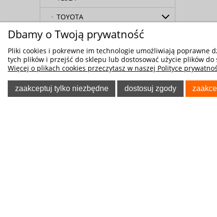
TOYOTA
Dbamy o Twoją prywatność
TRABANT
Pliki cookies i pokrewne im technologie umożliwiają poprawne 
VAUXHALL
tych plików i przejść do sklepu lub dostosować użycie plików do 
Więcej o plikach cookies przeczytasz w naszej Polityce prywatnoś
VOLKSWAGEN
zaakceptuj tylko niezbędne
dostosuj zgody
zaakce
VOLVO
Maty Osłony Przeciwszronowe
na Szyby
POMOC
O NA
Maty Osłony Przeciwsłoneczne
Regulaminy
Kontakt
na Szyby
Polityka prywatności
Blog
Maty ochronne pod fotelik
Koszty dostawy
O firmie
samochodowy
Tablica informacyjna
Odzież Rob
Pokrowce na Koła Opony
Poradnik Klienta
Allegro - f
Zapasowe
Wymiana Towaru
Kegel-Błaż