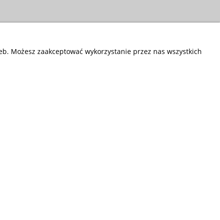
zeb. Możesz zaakceptować wykorzystanie przez nas wszystkich
Przedsiębiorstwo Fryda
Infolinia czynna od poniedziałku do piątku
w godzinach 9.00 - 17.00
881 703 704
E-mail:
sklep@fryda.com.pl
Sklepy stacjonarne: