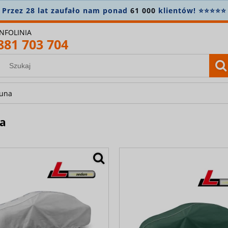
konto i zapisz się do newslettera, aby nie przegapić nowo
INFOLINIA
881 703 704
una
a