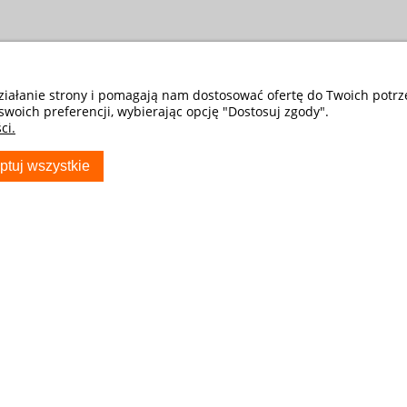
działanie strony i pomagają nam dostosować ofertę do Twoich potr
swoich preferencji, wybierając opcję "Dostosuj zgody".
ci.
ptuj wszystkie
S
TWOJE KONTO
Twoje zamówienia
Ustawienia konta
Przechowalnia
ocza - Sklep
ryda_com_pl
usiak producent