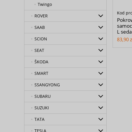
Twingo
Kod pr
ROVER
Pokrow
samoc
SAAB
L sed
SCION
83,90 z
SEAT
ŠKODA
SMART
SSANGYONG
SUBARU
SUZUKI
TATA
TESLA