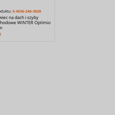
oduktu:
5-4536-246-3020
iec na dach i szyby
hodowe WINTER Optimio
an
ł